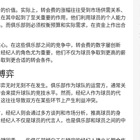
身的价值。实际上，转会费的涨幅往往受到市场供需关系、
人在其中起到了至关重要的作用，他们利用球员的个人能力
格。而俱乐部则必须权衡预算和实际需求，在资金上作出合
核心。在这些俱乐部之间的竞争中，转会费的数字屡创新
，经纪人的角色尤为重要，他们不仅为球员争取到更高的薪
争取到更合适的转会条件。
博弈
博弈无时无刻不在发生。俱乐部作为球队的运营方，通常关
转会来提升球队的竞技水平。然而，经纪人作为球员的代
，这往往导致双方在某些环节上产生利益冲突。
时，经纪人则会通过多方谈判和市场分析，推高球员的身
，经纪人不仅是球员的代言人，也是俱乐部和球员之间的中