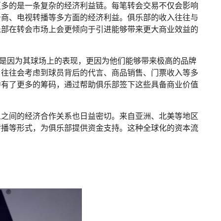
更多的是一条复杂的经济利益链。每笔转会交易不仅会影响
告商、电视转播等多方面的经济利益。俱乐部的收入往往与
乐部在转会市场上会更倾向于引进能够带来更大商业效益的
仅是因为其球场上的表现，更因为他们能够带来极高的品牌
，往往会考虑到球员背后的代言、商品销售、门票收入等多
中有了更多的筹码，通过帮助俱乐部签下这些具备商业价值
。
人之间的经济合作关系也日益密切。来自亚洲、北美等地区
转播等形式，为俱乐部提供资金支持。这种全球化的资本流