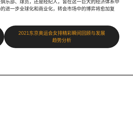
是俱乐部、球员，还是经纪人，皆在这一巨大的经济体系中
场的进一步全球化和商业化，转会市场中的博弈将愈加复
2021东京奥运会女排精彩瞬间回顾与发展
趋势分析
导航
订
发现米兰
体育热点
订
体育明星
企业服务
彩的
咨询米兰体育官网