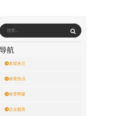
导航
发现米兰
体育热点
体育明星
企业服务