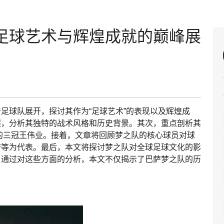
足球艺术与辉煌成就的巅峰展
足球队展开，探讨其作为“足球艺术”的表现以及辉煌成
程，分析其独特的战术风格和历史背景。其次，重点剖析其
年的三冠王伟业。接着，文章将回顾梦之队的核心球员对球
塔等为代表。最后，本文将探讨梦之队对全球足球文化的影
。通过对这些方面的分析，本文不仅揭示了巴萨梦之队的历