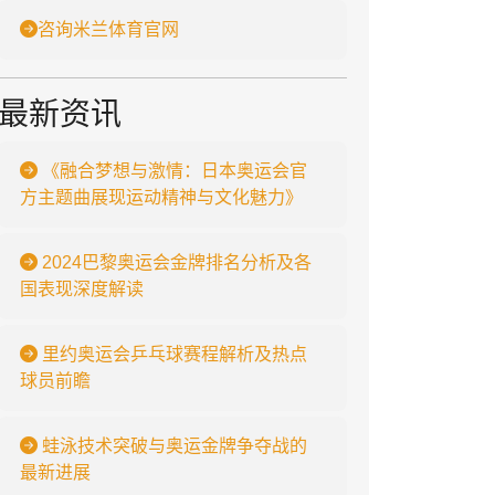
咨询米兰体育官网
最新资讯
《融合梦想与激情：日本奥运会官
方主题曲展现运动精神与文化魅力》
2024巴黎奥运会金牌排名分析及各
国表现深度解读
里约奥运会乒乓球赛程解析及热点
球员前瞻
蛙泳技术突破与奥运金牌争夺战的
最新进展