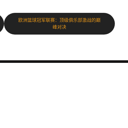
欧洲篮球冠军联赛：顶级俱乐部激战的巅
峰对决
导航
订
发现米兰
体育热点
订
体育明星
企业服务
彩的
咨询米兰体育官网
,支
。二