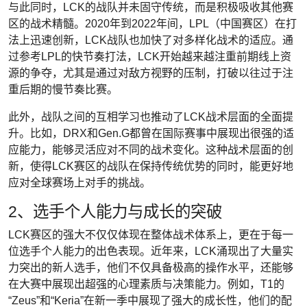
与此同时，LCK的战队并未固守传统，而是积极吸收其他赛
区的战术精髓。2020年到2022年间，LPL（中国赛区）在打
法上迅速创新，LCK战队也加快了对多样化战术的适应。通
过参考LPL的快节奏打法，LCK开始越来越注重前期线上资
源的争夺，尤其是通过对敌方视野的压制，打破以往过于注
重后期的慢节奏比赛。
此外，战队之间的互相学习也推动了LCK战术层面的全面提
升。比如，DRX和Gen.G都曾在国际赛事中展现出很强的适
应能力，能够灵活应对不同的战术变化。这种战术层面的创
新，使得LCK赛区的战队在保持传统优势的同时，能更好地
应对全球赛场上对手的挑战。
2、选手个人能力与成长的突破
LCK赛区的强大不仅仅体现在整体战术体系上，更在于每一
位选手个人能力的出色表现。近年来，LCK涌现出了大量实
力突出的新人选手，他们不仅具备极高的操作水平，还能够
在大赛中展现出超强的心理素质与决策能力。例如，T1的
“Zeus”和“Keria”在新一季中展现了强大的成长性，他们的配