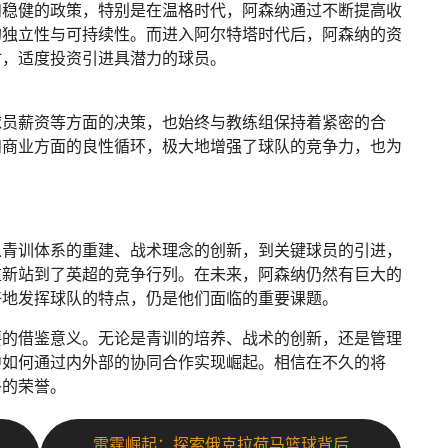
和稳健的政策，特别是在温格时代，阿森纳通过不断提高收
的独立性与可持续性。而进入阿尔特塔时代后，阿森纳的资
时，适度投资引进具潜力的球员。
球员薪资等方面的决策，也始终与教练组保持着紧密的合
和商业方面的良性循环，极大地增强了球队的竞争力，也为
从青训体系的重建、战术理念的创新，到关键球员的引进，
重新站到了英超的竞争行列。在未来，阿森纳仍然有巨大的
好地发挥球队的特点，仍是他们面临的重要课题。
要的借鉴意义。无论是青训的培养、战术的创新，还是管理
中如何通过内外部的协同合作实现崛起。相信在不久的将
多的荣誉。
雷霆崛起：探索俄克拉荷马篮球背后