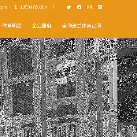
|
.com
13594780384
体育明星
企业服务
咨询米兰体育官网