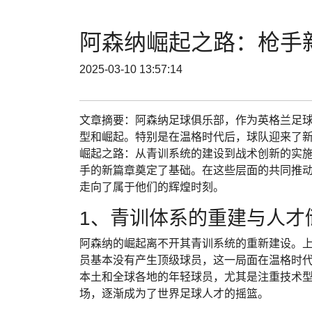
阿森纳崛起之路：枪手
2025-03-10 13:57:14
文章摘要：阿森纳足球俱乐部，作为英格兰足
型和崛起。特别是在温格时代后，球队迎来了
崛起之路：从青训系统的建设到战术创新的实
手的新篇章奠定了基础。在这些层面的共同推
走向了属于他们的辉煌时刻。
1、青训体系的重建与人才
阿森纳的崛起离不开其青训系统的重新建设。上
员基本没有产生顶级球员，这一局面在温格时
本土和全球各地的年轻球员，尤其是注重技术
场，逐渐成为了世界足球人才的摇篮。