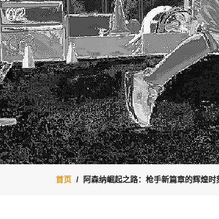
首页
阿森纳崛起之路：枪手新篇章的辉煌时