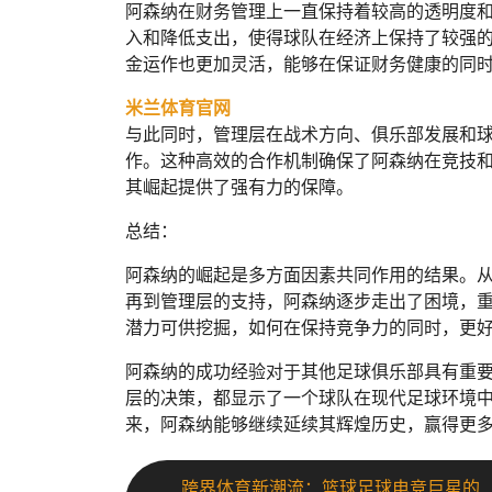
阿森纳在财务管理上一直保持着较高的透明度
入和降低支出，使得球队在经济上保持了较强
金运作也更加灵活，能够在保证财务健康的同
米兰体育官网
与此同时，管理层在战术方向、俱乐部发展和
作。这种高效的合作机制确保了阿森纳在竞技
其崛起提供了强有力的保障。
总结：
阿森纳的崛起是多方面因素共同作用的结果。
再到管理层的支持，阿森纳逐步走出了困境，
潜力可供挖掘，如何在保持竞争力的同时，更
阿森纳的成功经验对于其他足球俱乐部具有重
层的决策，都显示了一个球队在现代足球环境
来，阿森纳能够继续延续其辉煌历史，赢得更
跨界体育新潮流：篮球足球电竞巨星的