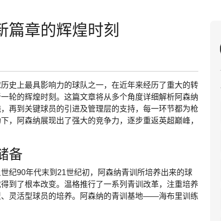
新篇章的辉煌时刻
球历史上最具影响力的球队之一，在近年来经历了重大的转
新一轮的辉煌时刻。这篇文章将从多个角度详细解析阿森纳
施，再到关键球员的引进及管理层的支持，每一环节都为枪
动下，阿森纳展现出了强大的竞争力，逐步重返英超巅峰，
储备
世纪90年代末到21世纪初，阿森纳青训所培养出来的球
代得到了根本改变。温格推行了一系列青训改革，注重培养
型、灵活型球员的培养。阿森纳的青训基地——海布里训练