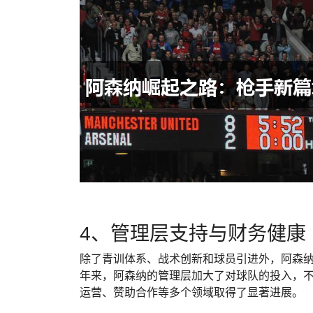
4、管理层支持与财务健康
除了青训体系、战术创新和球员引进外，阿森
年来，阿森纳的管理层加大了对球队的投入，
运营、赞助合作等多个领域取得了显著进展。