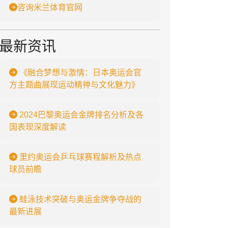
咨询米兰体育官网
最新资讯
《融合梦想与激情：日本奥运会官
方主题曲展现运动精神与文化魅力》
2024巴黎奥运会金牌排名分析及各
国表现深度解读
里约奥运会乒乓球赛程解析及热点
球员前瞻
蛙泳技术突破与奥运金牌争夺战的
最新进展