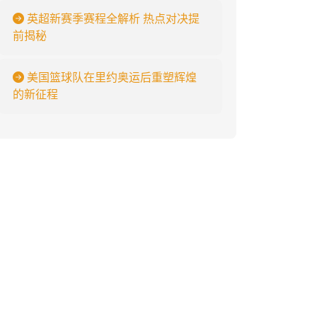
英超新赛季赛程全解析 热点对决提
前揭秘
美国篮球队在里约奥运后重塑辉煌
的新征程