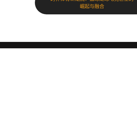
崛起与融合
米兰
.
米兰体育 （中国）官方网站-AC Milan Sports🏆🏆
(cdcng.com)🏆🏆全球领先的综合游戏平台,带来最精
游戏体验！专为国内玩家打造,提供顶级乐趣的游戏APP
持下载、入口、首页、平台、登录、官网与网页服务
十四小时专属客服在线,确保安全、信誉与公平的运营,
享无忧游戏体验！