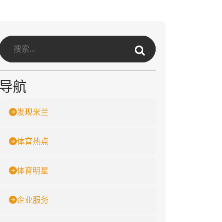
导航
发现米兰
体育热点
体育明星
企业服务