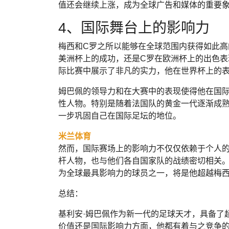
值还会继续上涨，成为全球广告和媒体的重要
4、国际舞台上的影响力
梅西和C罗之所以能够在全球范围内获得如此
美洲杯上的成功，还是C罗在欧洲杯上的出色
际比赛中展示了非凡的实力，他在世界杯上的
姆巴佩的领导力和在大赛中的表现使得他在国
性人物。特别是随着法国队的黄金一代逐渐成
一步巩固自己在国际足坛的地位。
米兰体育
然而，国际赛场上的影响力不仅仅依赖于个人
杆人物，也与他们各自国家队的战绩密切相关
为全球最具影响力的球员之一，将是他超越梅西
总结：
基利安·姆巴佩作为新一代的足球天才，具备了
价值还是国际影响力方面，他都有着与之竞争