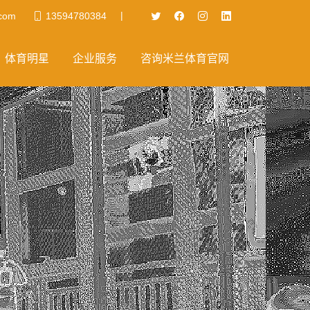
|
.com
13594780384
体育明星
企业服务
咨询米兰体育官网