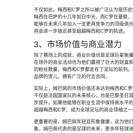
不仅如此，梅西和C罗之所以被广泛认为是历
梅西在巴萨的十几年如日中天，而C罗在曼联
能够在未来几年加入一支更具竞争力的顶级俱
将会进一步接近甚至超越梅西和C罗的轨迹。
3、市场价值与商业潜力
除了赛场上的成就，商业价值也是足球巨星衡
在场外的商业活动也为他们赢得了巨大的财富
的粉丝数量，梅西和C罗都走在了足坛的前列
品牌的宠儿，拥有广泛的代言合同。
实际上，姆巴佩的市场价值还未达到梅西和C
不仅是法国国家队的未来核心，也是巴黎圣日
步提升。如果他能够在职业生涯中保持高水平
超越梅西和C罗，成为全球足坛的商业领袖之一
更重要的是，姆巴佩年轻且形象健康，这为他打
象，姆巴佩代表的是足球的未来，更多年轻球