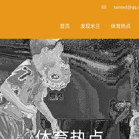
tainted@qq
首页
发现米兰
体育热点
体育热点