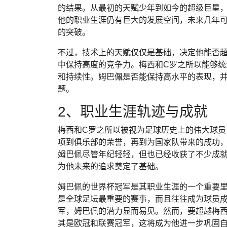
的结果。从最初的天赋少年到如今的超级巨星
他的职业生涯仍有巨大的发展空间，未来几年
的突破。
不过，技术上的天赋仅仅是基础，决定他能否
中保持高度的竞争力。梅西和C罗之所以能够
和持续性。姆巴佩是否能保持高水平的表现，
题。
2、职业生涯轨迹与成就
梅西和C罗之所以被视为足球历史上的伟大球
项到俱乐部的荣誉，再到为国家队带来的成功
姆巴佩尽管年纪轻轻，但也已经收获了不少成
为他未来的追求奠定了基础。
姆巴佩的世界杯冠军是其职业生涯的一个重要
是全球足坛最重要的赛事，而且往往成为球员
军，姆巴佩的潜力显而易见。然而，要超越梅
其是欧冠和联赛冠军，这将成为他进一步巩固