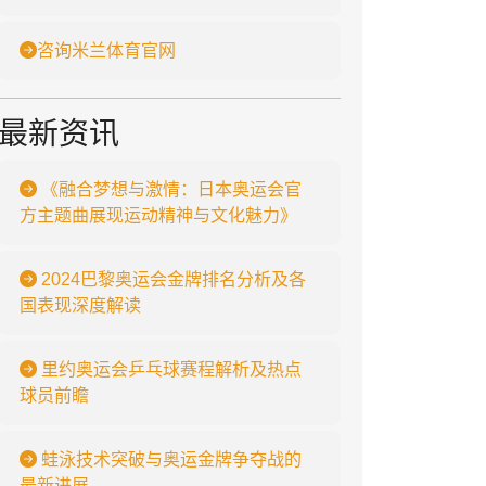
咨询米兰体育官网
最新资讯
《融合梦想与激情：日本奥运会官
方主题曲展现运动精神与文化魅力》
2024巴黎奥运会金牌排名分析及各
国表现深度解读
里约奥运会乒乓球赛程解析及热点
球员前瞻
蛙泳技术突破与奥运金牌争夺战的
最新进展