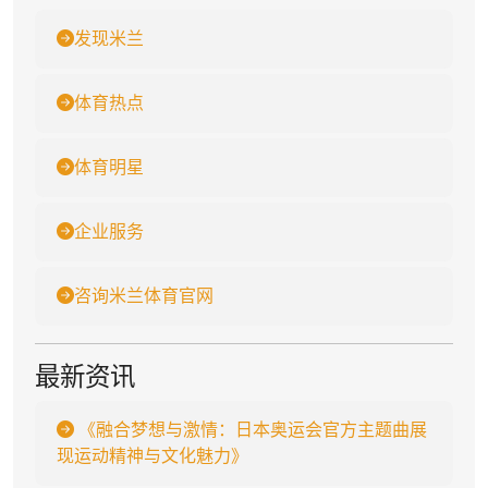
发现米兰
体育热点
体育明星
企业服务
咨询米兰体育官网
最新资讯
《融合梦想与激情：日本奥运会官方主题曲展
现运动精神与文化魅力》