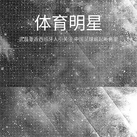
体育明星
武磊重返西班牙人引关注 中国足球崛起新希望