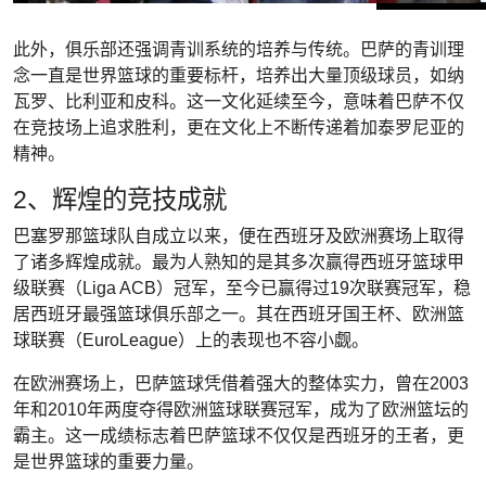
此外，俱乐部还强调青训系统的培养与传统。巴萨的青训理
念一直是世界篮球的重要标杆，培养出大量顶级球员，如纳
瓦罗、比利亚和皮科。这一文化延续至今，意味着巴萨不仅
在竞技场上追求胜利，更在文化上不断传递着加泰罗尼亚的
精神。
2、辉煌的竞技成就
巴塞罗那篮球队自成立以来，便在西班牙及欧洲赛场上取得
了诸多辉煌成就。最为人熟知的是其多次赢得西班牙篮球甲
级联赛（Liga ACB）冠军，至今已赢得过19次联赛冠军，稳
居西班牙最强篮球俱乐部之一。其在西班牙国王杯、欧洲篮
球联赛（EuroLeague）上的表现也不容小觑。
在欧洲赛场上，巴萨篮球凭借着强大的整体实力，曾在2003
年和2010年两度夺得欧洲篮球联赛冠军，成为了欧洲篮坛的
霸主。这一成绩标志着巴萨篮球不仅仅是西班牙的王者，更
是世界篮球的重要力量。