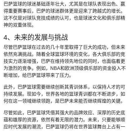
巴萨篮球的球迷基础逐年壮大，尤其是在球队表现出色、赢
得重要赛事后，巴萨的球迷群体更是迎来了跨越式的增长。
这不仅是对球队竞技成绩的认可，也是球迷文化和俱乐部精
神的双重体现。
4、未来的发展与挑战
尽管巴萨篮球在过去的几十年里取得了巨大的成功，但未来
依然充满挑战。随着全球篮球环境的变化，各大俱乐部的竞
技实力逐渐增强，巴萨在维持领先地位的同时，也面临着更
为激烈的竞争。例如，NBA和欧洲顶级俱乐部的资金投入不
断增加，给巴萨篮球带来了压力。
此外，巴萨篮球需要继续创新其青训体系，以保持人才的可
持续发展。现如今，世界各地的篮球青训都在不断进步，如
何在这一领域继续领跑，是巴萨未来能否继续辉煌的关键。
尽管如此，巴萨篮球凭借其强大的品牌效应、深厚的历史底
蕴和雄厚的资源，依然有着无限的潜力。未来，只要能够顺
应时代发展的潮流，巴萨篮球仍将在世界篮球舞台上占有一