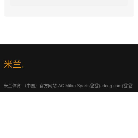
米兰
.
米兰体育 （中国）官方网站-AC Milan Sports🏆🏆(cdcng.com)🏆🏆
全球领先的综合游戏平台,带来最精彩的游戏体验！专为国内玩家打
造,提供顶级乐趣的游戏APP,支持下载、入口、首页、平台、登录、
官网与网页服务。二十四小时专属客服在线,确保安全、信誉与公平的
运营,尽享无忧游戏体验！
社交平台