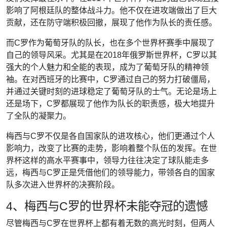
影响了阿根廷队的整体战斗力。他不仅在进攻端做出了巨大
贡献，还在防守端积极回撤，展现了他作为队长的责任感。
而C罗作为葡萄牙队的队长，也在多个世界杯赛季中展现了
自己的领导风采。尤其是在2018年俄罗斯世界杯，C罗以其
强大的个人魅力和全能的表现，成为了葡萄牙队的精神领
袖。在对西班牙的比赛中，C罗通过自己的努力打破僵局，
并通过关键时刻的进球稳定了葡萄牙队的士气。无论是场上
还是场下，C罗都展现了他作为队长的职责感，极大地提升
了全队的凝聚力。
梅西与C罗不仅是各自国家队的进攻核心，他们更通过个人
影响力，改变了比赛的走势，影响着整个队伍的发挥。在世
界杯这样的高水平赛事中，领导力往往决定了球队能走多
远，梅西与C罗正是凭借他们的领导能力，带领各自的国家
队多次进入世界杯的决赛阶段。
4、梅西与C罗的世界杯未能夺冠的遗憾
尽管梅西与C罗在世界杯上都有着无数的高光时刻，但两人