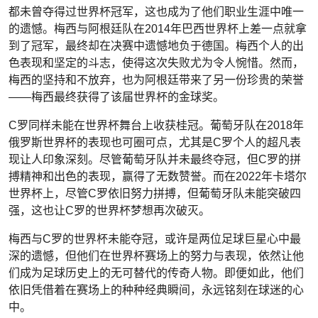
都未曾夺得过世界杯冠军，这也成为了他们职业生涯中唯一
的遗憾。梅西与阿根廷队在2014年巴西世界杯上差一点就拿
到了冠军，最终却在决赛中遗憾地负于德国。梅西个人的出
色表现和坚定的斗志，使得这次失败尤为令人惋惜。然而，
梅西的坚持和不放弃，也为阿根廷带来了另一份珍贵的荣誉
——梅西最终获得了该届世界杯的金球奖。
C罗同样未能在世界杯舞台上收获桂冠。葡萄牙队在2018年
俄罗斯世界杯的表现也可圈可点，尤其是C罗个人的超凡表
现让人印象深刻。尽管葡萄牙队并未最终夺冠，但C罗的拼
搏精神和出色的表现，赢得了无数赞誉。而在2022年卡塔尔
世界杯上，尽管C罗依旧努力拼搏，但葡萄牙队未能突破四
强，这也让C罗的世界杯梦想再次破灭。
梅西与C罗的世界杯未能夺冠，或许是两位足球巨星心中最
深的遗憾，但他们在世界杯赛场上的努力与表现，依然让他
们成为足球历史上的无可替代的传奇人物。即便如此，他们
依旧凭借着在赛场上的种种经典瞬间，永远铭刻在球迷的心
中。