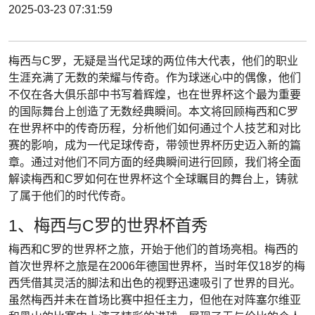
2025-03-23 07:31:59
梅西与C罗，无疑是当代足球的两位伟大代表，他们的职业
生涯充满了无数的荣耀与传奇。作为球迷心中的偶像，他们
不仅在各大俱乐部中书写着辉煌，也在世界杯这个最为重要
的国际舞台上创造了无数经典瞬间。本文将回顾梅西和C罗
在世界杯中的传奇历程，分析他们如何通过个人技艺和对比
赛的影响，成为一代足球传奇，带领世界杯历史迈入新的篇
章。通过对他们不同方面的经典瞬间进行回顾，我们将全面
解读梅西和C罗如何在世界杯这个全球瞩目的舞台上，铸就
了属于他们的时代传奇。
1、梅西与C罗的世界杯首秀
梅西和C罗的世界杯之旅，开始于他们的首场亮相。梅西的
首次世界杯之旅是在2006年德国世界杯，当时年仅18岁的梅
西凭借其灵活的脚法和出色的视野迅速吸引了世界的目光。
虽然梅西并未在首场比赛中担任主力，但他在对阵塞尔维亚